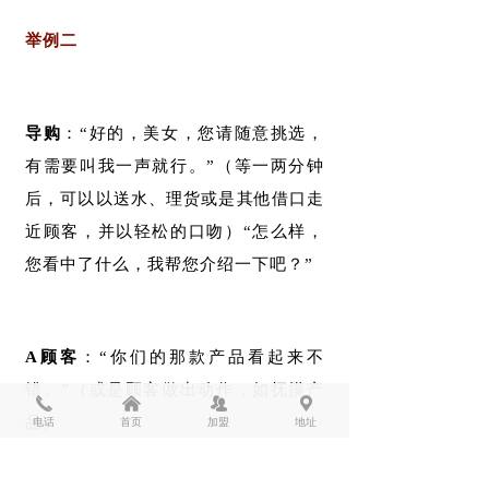
举例二
导购
：“好的，美女，您请随意挑选，
有需要叫我一声就行。”（等一两分钟
后，可以以送水、理货或是其他借口走
近顾客，并以轻松的口吻）“怎么样，
您看中了什么，我帮您介绍一下吧？”
A顾客
：“你们的那款产品看起来不
错。”（或是顾客做出动作，如抚摸产
끅
낀
뀡
끇
品）
电话
首页
加盟
地址